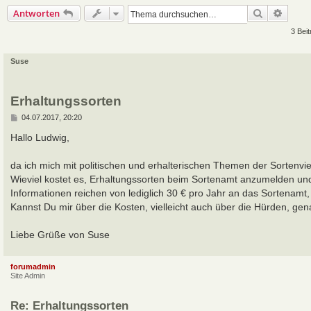
Suche
Erweit
Antworten
3 Beit
Suse
Erhaltungssorten
B
04.07.2017, 20:20
e
i
Hallo Ludwig,
t
r
a
da ich mich mit politischen und erhalterischen Themen der Sortenvi
g
Wieviel kostet es, Erhaltungssorten beim Sortenamt anzumelden un
Informationen reichen von lediglich 30 € pro Jahr an das Sortenamt,
Kannst Du mir über die Kosten, vielleicht auch über die Hürden, g
Liebe Grüße von Suse
forumadmin
Site Admin
Re: Erhaltungssorten