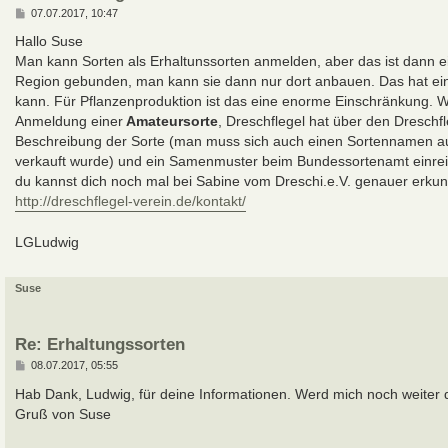
B
07.07.2017, 10:47
e
i
Hallo Suse
t
Man kann Sorten als Erhaltunssorten anmelden, aber das ist dann ei
r
a
Region gebunden, man kann sie dann nur dort anbauen. Das hat ein
g
kann. Für Pflanzenproduktion ist das eine enorme Einschränkung. Wi
Anmeldung einer
Amateursorte
, Dreschflegel hat über den Dreschf
Beschreibung der Sorte (man muss sich auch einen Sortennamen a
verkauft wurde) und ein Samenmuster beim Bundessortenamt einreich
du kannst dich noch mal bei Sabine vom Dreschi.e.V. genauer erkun
http://dreschflegel-verein.de/kontakt/
LGLudwig
Suse
Re: Erhaltungssorten
B
08.07.2017, 05:55
e
i
Hab Dank, Ludwig, für deine Informationen. Werd mich noch weiter 
t
Gruß von Suse
r
a
g