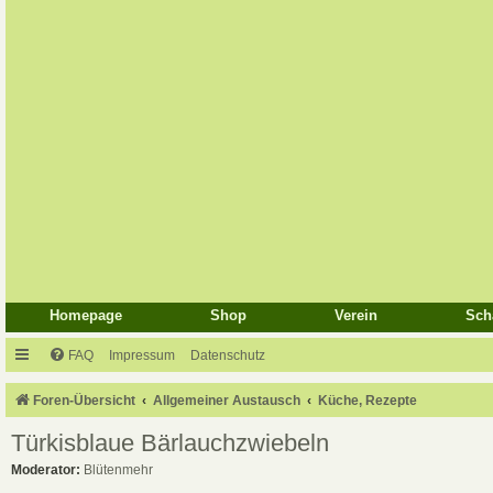
Homepage
Shop
Verein
Sch
FAQ
Impressum
Datenschutz
Foren-Übersicht
Allgemeiner Austausch
Küche, Rezepte
Türkisblaue Bärlauchzwiebeln
Moderator:
Blütenmehr