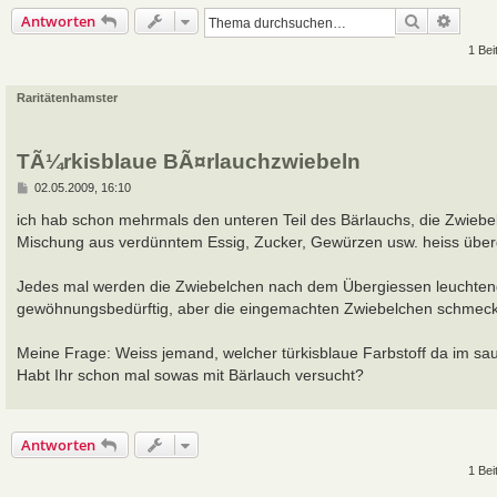
Suche
Erweit
Antworten
1 Bei
Raritätenhamster
TÃ¼rkisblaue BÃ¤rlauchzwiebeln
B
02.05.2009, 16:10
e
i
ich hab schon mehrmals den unteren Teil des Bärlauchs, die Zwiebel
t
Mischung aus verdünntem Essig, Zucker, Gewürzen usw. heiss überg
r
a
g
Jedes mal werden die Zwiebelchen nach dem Übergiessen leuchtend t
gewöhnungsbedürftig, aber die eingemachten Zwiebelchen schmeck
Meine Frage: Weiss jemand, welcher türkisblaue Farbstoff da im sa
Habt Ihr schon mal sowas mit Bärlauch versucht?
Antworten
1 Bei