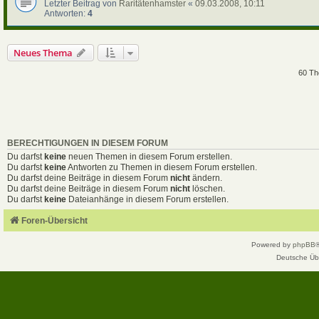
Letzter Beitrag von
Raritätenhamster
«
09.03.2008, 10:11
Antworten:
4
Neues Thema
60 T
BERECHTIGUNGEN IN DIESEM FORUM
Du darfst
keine
neuen Themen in diesem Forum erstellen.
Du darfst
keine
Antworten zu Themen in diesem Forum erstellen.
Du darfst deine Beiträge in diesem Forum
nicht
ändern.
Du darfst deine Beiträge in diesem Forum
nicht
löschen.
Du darfst
keine
Dateianhänge in diesem Forum erstellen.
Foren-Übersicht
Powered by
phpBB
Deutsche Üb