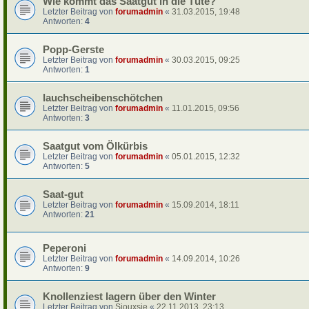
Wie kommt das Saatgut in die Tüte?
Letzter Beitrag von
forumadmin
«
31.03.2015, 19:48
Antworten:
4
Popp-Gerste
Letzter Beitrag von
forumadmin
«
30.03.2015, 09:25
Antworten:
1
lauchscheibenschötchen
Letzter Beitrag von
forumadmin
«
11.01.2015, 09:56
Antworten:
3
Saatgut vom Ölkürbis
Letzter Beitrag von
forumadmin
«
05.01.2015, 12:32
Antworten:
5
Saat-gut
Letzter Beitrag von
forumadmin
«
15.09.2014, 18:11
Antworten:
21
Peperoni
Letzter Beitrag von
forumadmin
«
14.09.2014, 10:26
Antworten:
9
Knollenziest lagern über den Winter
Letzter Beitrag von
Siouxsie
«
22.11.2013, 23:13