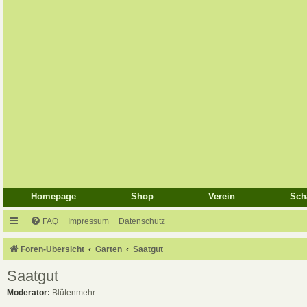
Homepage
Shop
Verein
Sch
FAQ
Impressum
Datenschutz
Foren-Übersicht
Garten
Saatgut
Saatgut
Moderator:
Blütenmehr