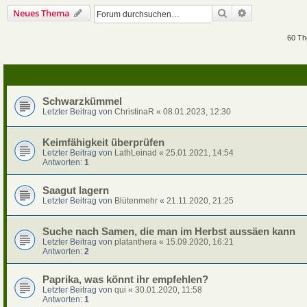
Suche
Erweiterte Su
Neues Thema
60 T
Schwarzkümmel
Letzter Beitrag von
ChristinaR
«
08.01.2023, 12:30
Keimfähigkeit überprüfen
Letzter Beitrag von
LathLeinad
«
25.01.2021, 14:54
Antworten:
1
Saagut lagern
Letzter Beitrag von
Blütenmehr
«
21.11.2020, 21:25
Suche nach Samen, die man im Herbst aussäen kann
Letzter Beitrag von
platanthera
«
15.09.2020, 16:21
Antworten:
2
Paprika, was könnt ihr empfehlen?
Letzter Beitrag von
qui
«
30.01.2020, 11:58
Antworten:
1