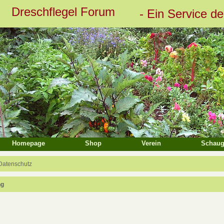
Dreschflegel Forum
- Ein Service d
eiterte Suche
Homepage
Shop
Verein
Schaug
Datenschutz
ng