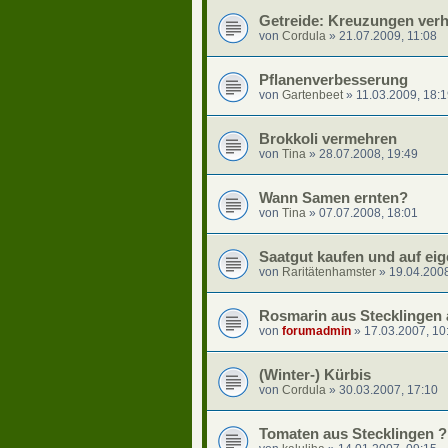
Getreide: Kreuzungen ver
von
Cordula
»
21.07.2009, 11:08
Pflanenverbesserung
von
Gartenbeet
»
11.03.2009, 18:
Brokkoli vermehren
von
Tina
»
28.07.2008, 19:49
Wann Samen ernten?
von
Tina
»
07.07.2008, 18:01
Saatgut kaufen und auf ei
von
Raritätenhamster
»
19.04.2008
Rosmarin aus Stecklingen
von
forumadmin
»
17.03.2007, 10
(Winter-) Kürbis
von
Cordula
»
30.03.2007, 17:10
Tomaten aus Stecklingen ?