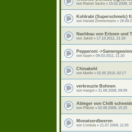
von
Rainer Sachs
»
15.02.2008, 1
Kohlrabi (Superschmelz) fü
von
Harald Zimmermann
»
26.09.2
Nachbau von Erbsen und 
von
Jakob
»
17.10.2011, 21:28
Pepperoni ->Samengewinnu
von
liaam
»
09.03.2011, 21:20
Chinakohl
von
Martin
»
02.05.2010, 02:17
verkreuzte Bohnen
von
margot
»
31.08.2008, 09:09
Ableger von Chilli schneid
von
Pfälzer
»
02.06.2008, 15:25
Monatserdbeeren
von
Cordula
»
21.07.2009, 11:05