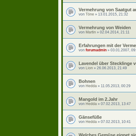
Vermehrung von Saatgut a
von
Töne
»
13.01.2015, 21:32
Vermehrung von Weiden
von
Martin
»
02.04.2014, 21:11
Erfahrungen mit der Verm
von
forumadmin
»
03.01.2007, 09
Lavendel über Stecklinge 
von
Lion
»
26.06.2013, 21:49
Bohnen
von
Hedda
»
11.05.2013, 00:29
Mangold im 2.Jahr
von
Hedda
»
07.02.2013, 13:47
Gänsefüße
von
Hedda
»
07.02.2013, 10:41
Welches Gemüse eignet si