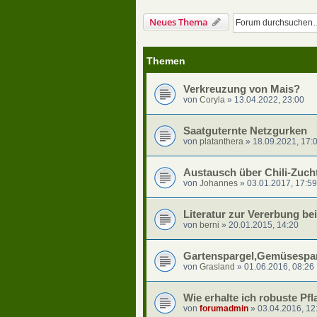
Neues Thema
Themen
Verkreuzung von Mais?
von
Coryla
»
13.04.2022, 23:00
Saatguternte Netzgurken
von
platanthera
»
18.09.2021, 17:
Austausch über Chili-Zucht
von
Johannes
»
03.01.2017, 17:59
Literatur zur Vererbung be
von
berni
»
20.01.2015, 14:20
Gartenspargel,Gemüsespa
von
Grasland
»
01.06.2016, 08:26
Wie erhalte ich robuste Pfl
von
forumadmin
»
03.04.2016, 12