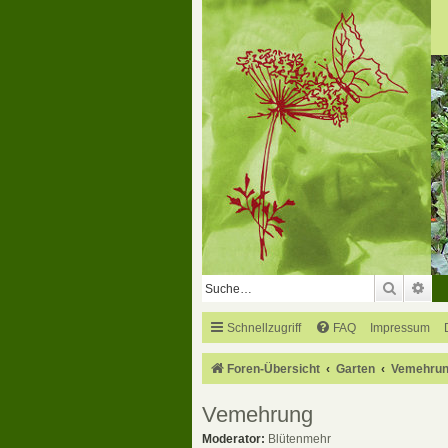
Suche
Erw
Schnellzugriff
FAQ
Impressum
Foren-Übersicht
Garten
Vemehru
Vemehrung
Moderator:
Blütenmehr