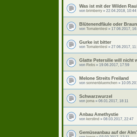
Was ist mit der Wilden Rau
von
brimberry
»
22.04.2018, 10:44
Blütenendfäule oder Braun
von
Tomatenliesl
»
17.06.2017, 16
Gurke ist bitter
von
Tomatenliesl
»
27.06.2017, 11
Glatte Petersilie will nich
von
Rebs
»
19.06.2017, 17:59
Melone Streits Freiland
von
sonnenbluemchen
»
10.05.20
Schwarzwurzel
von
joma
»
06.01.2017, 18:11
Anbau Amethystie
von
kerstind
»
08.03.2017, 22:47
Gemüseanbau auf der Alm?
von
lensn
»
03.03.2017, 12:11