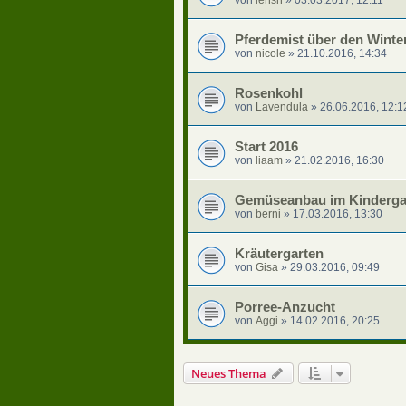
Pferdemist über den Winte
von
nicole
»
21.10.2016, 14:34
Rosenkohl
von
Lavendula
»
26.06.2016, 12:1
Start 2016
von
liaam
»
21.02.2016, 16:30
Gemüseanbau im Kinderga
von
berni
»
17.03.2016, 13:30
Kräutergarten
von
Gisa
»
29.03.2016, 09:49
Porree-Anzucht
von
Aggi
»
14.02.2016, 20:25
Neues Thema