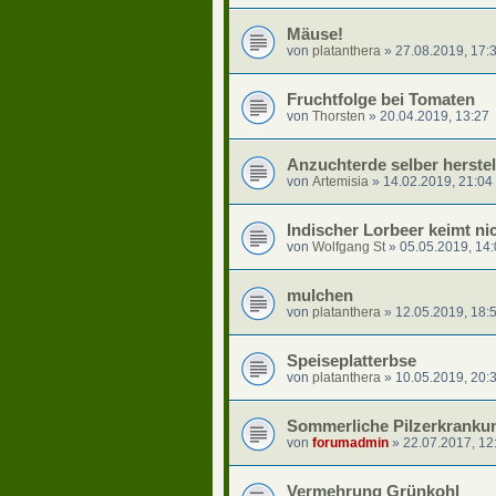
Mäuse!
von
platanthera
»
27.08.2019, 17:
Fruchtfolge bei Tomaten
von
Thorsten
»
20.04.2019, 13:27
Anzuchterde selber herstel
von
Artemisia
»
14.02.2019, 21:04
Indischer Lorbeer keimt ni
von
Wolfgang St
»
05.05.2019, 14
mulchen
von
platanthera
»
12.05.2019, 18:
Speiseplatterbse
von
platanthera
»
10.05.2019, 20:
Sommerliche Pilzerkranku
von
forumadmin
»
22.07.2017, 12
Vermehrung Grünkohl