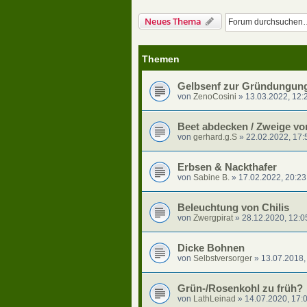
Neues Thema
Themen
Gelbsenf zur Gründungung 
von
ZenoCosini
»
13.03.2022, 12:
Beet abdecken / Zweige 
von
gerhard.g.S
»
22.02.2022, 17:
Erbsen & Nackthafer
von
Sabine B.
»
17.02.2022, 20:23
Beleuchtung von Chilis
von
Zwergpirat
»
28.12.2020, 12:0
Dicke Bohnen
von
Selbstversorger
»
13.07.2018,
Grün-/Rosenkohl zu früh?
von
LathLeinad
»
14.07.2020, 17: