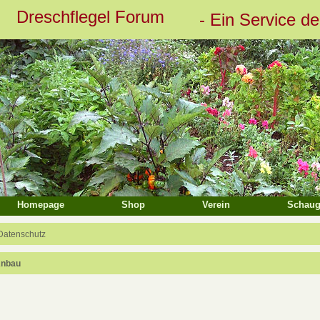
Dreschflegel Forum
- Ein Service d
eiterte Suche
Homepage
Shop
Verein
Schaug
Datenschutz
Anbau