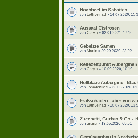
Hochbeet im Schatten
von
LathLeinad
»
14.07.2020, 15:
Aussaat Cistrosen
von
Coryla
»
02.01.2021, 17:16
Gebeizte Samen
von
Martin
»
20.09.2020, 23:02
Reifezeitpunkt Auberginen
von
Coryla
»
10.09.2020, 10:19
Hellblaue Aubergine "Blauk
von
Tomatenliesl
»
23.08.2020, 09
Fraßschaden - aber von w
von
LathLeinad
»
10.07.2020, 13:
Zucchetti, Gurken & Co - i
von
ursina
»
13.05.2020, 09:01
Gemüseanbau in Nordsch