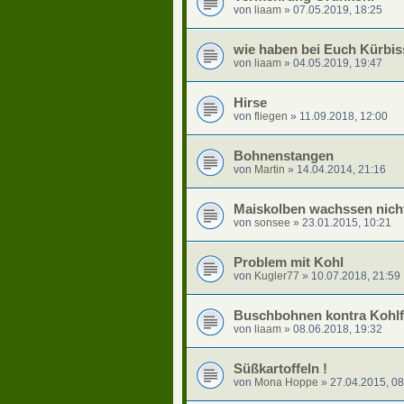
von
liaam
»
07.05.2019, 18:25
wie haben bei Euch Kürbis
von
liaam
»
04.05.2019, 19:47
Hirse
von
fliegen
»
11.09.2018, 12:00
Bohnenstangen
von
Martin
»
14.04.2014, 21:16
Maiskolben wachssen nich
von
sonsee
»
23.01.2015, 10:21
Problem mit Kohl
von
Kugler77
»
10.07.2018, 21:59
Buschbohnen kontra Kohlfl
von
liaam
»
08.06.2018, 19:32
Süßkartoffeln !
von
Mona Hoppe
»
27.04.2015, 08