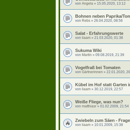
von
Angela
»
15.05.2020, 13:12
Bohnen neben Paprika/To
von
Rebs
»
26.04.2020, 08:56
Salat - Erfahrungswerte
von
liaam
»
21.03.2020, 01:38
Sukuma Wiki
von
Martin
»
09.08.2019, 21:39
Vogelfraß bei Tomaten
von
Gärtnerinnen
»
22.01.2020, 2
Kübel im Hof statt Garten i
von
liaam
»
30.12.2019, 22:57
Weiße Fliege, was nun?
von
matthiasr
»
01.02.2009, 21:54
Zwiebeln zum Säen - Frage
von
liaam
»
10.01.2009, 15:38