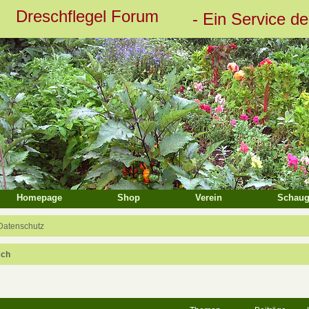
Dreschflegel Forum
- Ein Service d
eiterte Suche
Homepage
Shop
Verein
Schaug
Datenschutz
sch