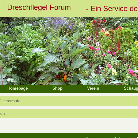
Dreschflegel Forum
- Ein Service d
eiterte Suche
Homepage
Shop
Verein
Schaug
Datenschutz
sch