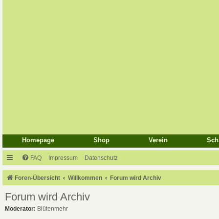
Homepage
Shop
Verein
Sch
FAQ
Impressum
Datenschutz
Foren-Übersicht
Willkommen
Forum wird Archiv
Forum wird Archiv
Moderator:
Blütenmehr