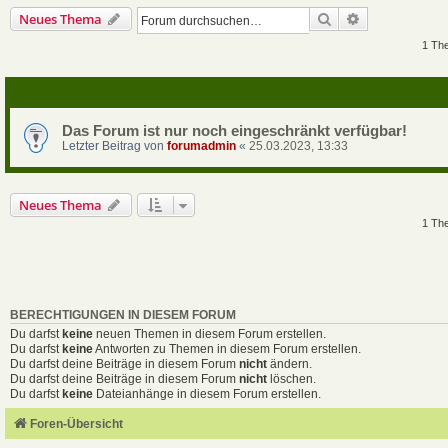
Suche
Erweiterte Su
Neues Thema
1 Th
Das Forum ist nur noch eingeschränkt verfügbar!
Letzter Beitrag von
forumadmin
«
25.03.2023, 13:33
Neues Thema
1 Th
BERECHTIGUNGEN IN DIESEM FORUM
Du darfst
keine
neuen Themen in diesem Forum erstellen.
Du darfst
keine
Antworten zu Themen in diesem Forum erstellen.
Du darfst deine Beiträge in diesem Forum
nicht
ändern.
Du darfst deine Beiträge in diesem Forum
nicht
löschen.
Du darfst
keine
Dateianhänge in diesem Forum erstellen.
Foren-Übersicht