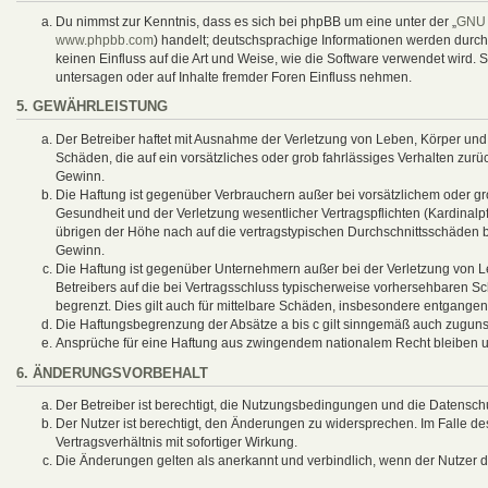
Du nimmst zur Kenntnis, dass es sich bei phpBB um eine unter der „
GNU 
www.phpbb.com
) handelt; deutschsprachige Informationen werden durc
keinen Einfluss auf die Art und Weise, wie die Software verwendet wird
untersagen oder auf Inhalte fremder Foren Einfluss nehmen.
5. GEWÄHRLEISTUNG
Der Betreiber haftet mit Ausnahme der Verletzung von Leben, Körper und G
Schäden, die auf ein vorsätzliches oder grob fahrlässiges Verhalten zur
Gewinn.
Die Haftung ist gegenüber Verbrauchern außer bei vorsätzlichem oder g
Gesundheit und der Verletzung wesentlicher Vertragspflichten (Kardinalp
übrigen der Höhe nach auf die vertragstypischen Durchschnittsschäden 
Gewinn.
Die Haftung ist gegenüber Unternehmern außer bei der Verletzung von L
Betreibers auf die bei Vertragsschluss typischerweise vorhersehbaren 
begrenzt. Dies gilt auch für mittelbare Schäden, insbesondere entgange
Die Haftungsbegrenzung der Absätze a bis c gilt sinngemäß auch zugunste
Ansprüche für eine Haftung aus zwingendem nationalem Recht bleiben u
6. ÄNDERUNGSVORBEHALT
Der Betreiber ist berechtigt, die Nutzungsbedingungen und die Datenschu
Der Nutzer ist berechtigt, den Änderungen zu widersprechen. Im Falle 
Vertragsverhältnis mit sofortiger Wirkung.
Die Änderungen gelten als anerkannt und verbindlich, wenn der Nutzer