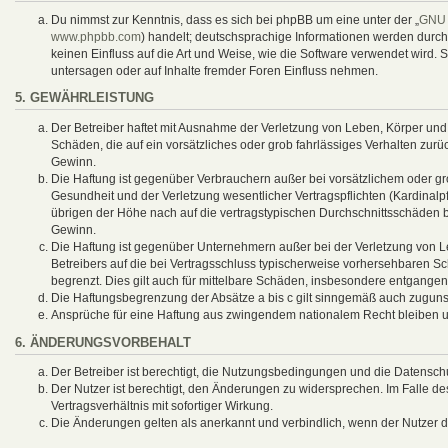
Du nimmst zur Kenntnis, dass es sich bei phpBB um eine unter der „
GNU 
www.phpbb.com
) handelt; deutschsprachige Informationen werden durc
keinen Einfluss auf die Art und Weise, wie die Software verwendet wird
untersagen oder auf Inhalte fremder Foren Einfluss nehmen.
5. GEWÄHRLEISTUNG
Der Betreiber haftet mit Ausnahme der Verletzung von Leben, Körper und G
Schäden, die auf ein vorsätzliches oder grob fahrlässiges Verhalten zur
Gewinn.
Die Haftung ist gegenüber Verbrauchern außer bei vorsätzlichem oder g
Gesundheit und der Verletzung wesentlicher Vertragspflichten (Kardinalp
übrigen der Höhe nach auf die vertragstypischen Durchschnittsschäden 
Gewinn.
Die Haftung ist gegenüber Unternehmern außer bei der Verletzung von L
Betreibers auf die bei Vertragsschluss typischerweise vorhersehbaren 
begrenzt. Dies gilt auch für mittelbare Schäden, insbesondere entgange
Die Haftungsbegrenzung der Absätze a bis c gilt sinngemäß auch zugunste
Ansprüche für eine Haftung aus zwingendem nationalem Recht bleiben u
6. ÄNDERUNGSVORBEHALT
Der Betreiber ist berechtigt, die Nutzungsbedingungen und die Datenschu
Der Nutzer ist berechtigt, den Änderungen zu widersprechen. Im Falle 
Vertragsverhältnis mit sofortiger Wirkung.
Die Änderungen gelten als anerkannt und verbindlich, wenn der Nutzer