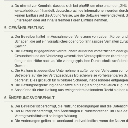
Du nimmst zur Kenntnis, dass es sich bei phpBB um eine unter der „
GNU 
www.phpbb.com
) handelt; deutschsprachige Informationen werden durc
keinen Einfluss auf die Art und Weise, wie die Software verwendet wird
untersagen oder auf Inhalte fremder Foren Einfluss nehmen.
5. GEWÄHRLEISTUNG
Der Betreiber haftet mit Ausnahme der Verletzung von Leben, Körper und G
Schäden, die auf ein vorsätzliches oder grob fahrlässiges Verhalten zur
Gewinn.
Die Haftung ist gegenüber Verbrauchern außer bei vorsätzlichem oder g
Gesundheit und der Verletzung wesentlicher Vertragspflichten (Kardinalp
übrigen der Höhe nach auf die vertragstypischen Durchschnittsschäden 
Gewinn.
Die Haftung ist gegenüber Unternehmern außer bei der Verletzung von L
Betreibers auf die bei Vertragsschluss typischerweise vorhersehbaren 
begrenzt. Dies gilt auch für mittelbare Schäden, insbesondere entgange
Die Haftungsbegrenzung der Absätze a bis c gilt sinngemäß auch zugunste
Ansprüche für eine Haftung aus zwingendem nationalem Recht bleiben u
6. ÄNDERUNGSVORBEHALT
Der Betreiber ist berechtigt, die Nutzungsbedingungen und die Datenschu
Der Nutzer ist berechtigt, den Änderungen zu widersprechen. Im Falle 
Vertragsverhältnis mit sofortiger Wirkung.
Die Änderungen gelten als anerkannt und verbindlich, wenn der Nutzer