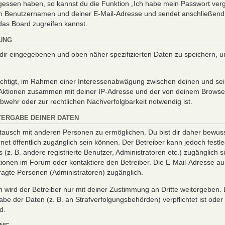
ergessen haben, so kannst du die Funktion „Ich habe mein Passwort ve
em Benutzernamen und deiner E-Mail-Adresse und sendet anschließend 
das Board zugreifen kannst.
UNG
n dir eingegebenen und oben näher spezifizierten Daten zu speichern, 
rechtigt, im Rahmen einer Interessenabwägung zwischen deinen und se
nd Aktionen zusammen mit deiner IP-Adresse und der von deinem Brows
bwehr oder zur rechtlichen Nachverfolgbarkeit notwendig ist.
TERGABE DEINER DATEN
tausch mit anderen Personen zu ermöglichen. Du bist dir daher bewusst
ternet öffentlich zugänglich sein können. Der Betreiber kann jedoch fest
 (z. B. andere registrierte Benutzer, Administratoren etc.) zugänglich
onen im Forum oder kontaktiere den Betreiber. Die E-Mail-Adresse aus 
ragte Personen (Administratoren) zugänglich.
wird der Betreiber nur mit deiner Zustimmung an Dritte weitergeben. Di
be der Daten (z. B. an Strafverfolgungsbehörden) verpflichtet ist ode
d.