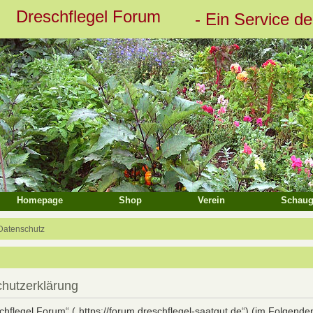
Dreschflegel Forum
- Ein Service d
eiterte Suche
Homepage
Shop
Verein
Schaug
Datenschutz
chutzerklärung
schflegel Forum“ („https://forum.dreschflegel-saatgut.de“) (im Folgende