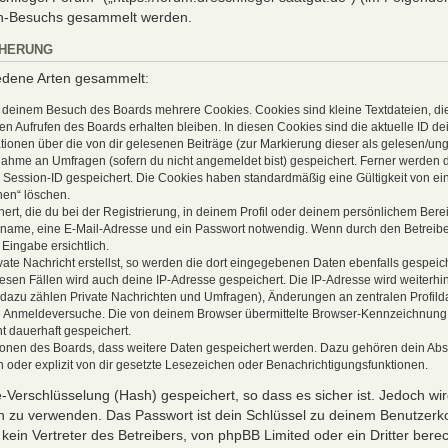
en-Besuchs gesammelt werden.
CHERUNG
iedene Arten gesammelt:
i deinem Besuch des Boards mehrere Cookies. Cookies sind kleine Textdateien, di
n Aufrufen des Boards erhalten bleiben. In diesen Cookies sind die aktuelle ID dein
ionen über die von dir gelesenen Beiträge (zur Markierung dieser als gelesen/ung
nahme an Umfragen (sofern du nicht angemeldet bist) gespeichert. Ferner werden d
e Session-ID gespeichert. Die Cookies haben standardmäßig eine Gültigkeit von ein
hen“ löschen.
rt, die du bei der Registrierung, in deinem Profil oder deinem persönlichem Berei
name, eine E-Mail-Adresse und ein Passwort notwendig. Wenn durch den Betreiber
 Eingabe ersichtlich.
ate Nachricht erstellst, so werden die dort eingegebenen Daten ebenfalls gespeich
iesen Fällen wird auch deine IP-Adresse gespeichert. Die IP-Adresse wird weiterhi
azu zählen Private Nachrichten und Umfragen), Änderungen an zentralen Profilda
 Anmeldeversuche. Die von deinem Browser übermittelte Browser-Kennzeichnung (U
t dauerhaft gespeichert.
ktionen des Boards, dass weitere Daten gespeichert werden. Dazu gehören dein Ab
 oder explizit von dir gesetzte Lesezeichen oder Benachrichtigungsfunktionen.
-Verschlüsselung (Hash) gespeichert, so dass es sicher ist. Jedoch wi
en zu verwenden. Das Passwort ist dein Schlüssel zu deinem Benutzerko
ein Vertreter des Betreibers, von phpBB Limited oder ein Dritter ber