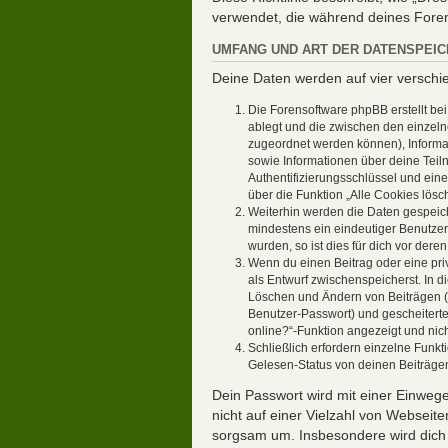
verwendet, die während deines For
UMFANG UND ART DER DATENSPEI
Deine Daten werden auf vier versch
Die Forensoftware phpBB erstellt be
ablegt und die zwischen den einzelne
zugeordnet werden können), Informat
sowie Informationen über deine Teil
Authentifizierungsschlüssel und ein
über die Funktion „Alle Cookies lösc
Weiterhin werden die Daten gespeiche
mindestens ein eindeutiger Benutzer
wurden, so ist dies für dich vor deren
Wenn du einen Beitrag oder eine priv
als Entwurf zwischenspeicherst. In d
Löschen und Ändern von Beiträgen (d
Benutzer-Passwort) und gescheiterte
online?“-Funktion angezeigt und nich
Schließlich erfordern einzelne Fun
Gelesen-Status von deinen Beiträgen
Dein Passwort wird mit einer Einwege
nicht auf einer Vielzahl von Webseit
sorgsam um. Insbesondere wird dich k