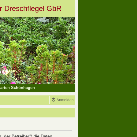
er Dreschflegel GbR
arten Schönhagen
Anmelden
n „der Betreiber“) die Daten