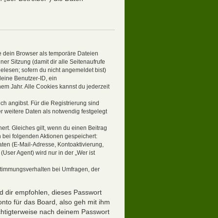
e dein Browser als temporäre Dateien
er Sitzung (damit dir alle Seitenaufrufe
elesen; sofern du nicht angemeldet bist)
eine Benutzer-ID, ein
em Jahr. Alle Cookies kannst du jederzeit
ch angibst. Für die Registrierung sind
 weitere Daten als notwendig festgelegt
ert. Gleiches gilt, wenn du einen Beitrag
n bei folgenden Aktionen gespeichert:
ten (E-Mail-Adresse, Kontoaktivierung,
ser Agent) wird nur in der „Wer ist
stimmungsverhalten bei Umfragen, der
rd dir empfohlen, dieses Passwort
nto für das Board, also geh mit ihm
echtigterweise nach deinem Passwort