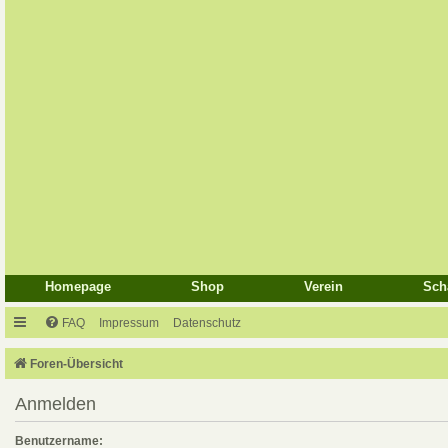
Homepage
Shop
Verein
Sch
FAQ
Impressum
Datenschutz
Foren-Übersicht
Anmelden
Benutzername: