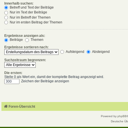
Innerhalb suchen:
Betreff und Text der Beiträge
Nur im Text der Beiträge
Nur im Betreff der Themen
Nur im ersten Beitrag der Themen
Ergebnisse anzeigen als:
Beiträge
Themen
Ergebnisse sortieren nach:
Aufsteigend
Absteigend
Suchzeitraum begrenzen:
Die ersten:
Stelle 0 als Wert ein, damit der komplette Beitrag angezeigt wird.
Zeichen der Beiträge anzeigen
Foren-Übersicht
Powered by
phpBB
Deutsche Üb