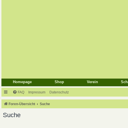
Homepage
Shop
Verein
Sch
FAQ
Impressum
Datenschutz
Foren-Übersicht
Suche
Suche