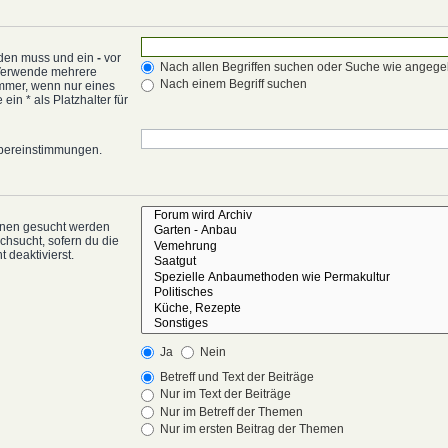
rden muss und ein
-
vor
Nach allen Begriffen suchen oder Suche wie angeg
 Verwende mehrere
Nach einem Begriff suchen
mmer, wenn nur eines
in * als Platzhalter für
 Übereinstimmungen.
enen gesucht werden
chsucht, sofern du die
 deaktivierst.
Ja
Nein
Betreff und Text der Beiträge
Nur im Text der Beiträge
Nur im Betreff der Themen
Nur im ersten Beitrag der Themen