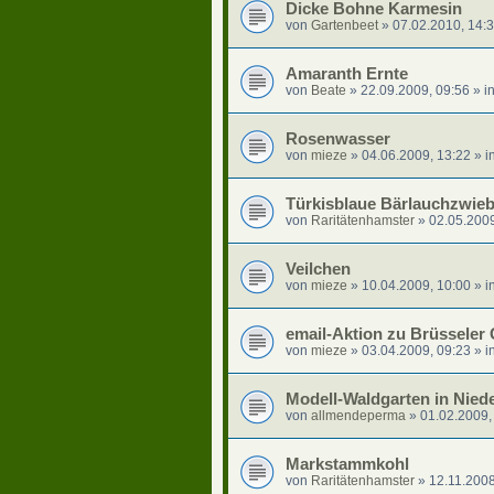
Dicke Bohne Karmesin
von
Gartenbeet
»
07.02.2010, 14:
Amaranth Ernte
von
Beate
»
22.09.2009, 09:56
» i
Rosenwasser
von
mieze
»
04.06.2009, 13:22
» i
Türkisblaue Bärlauchzwieb
von
Raritätenhamster
»
02.05.2009
Veilchen
von
mieze
»
10.04.2009, 10:00
» i
email-Aktion zu Brüsseler
von
mieze
»
03.04.2009, 09:23
» i
Modell-Waldgarten in Nied
von
allmendeperma
»
01.02.2009,
Markstammkohl
von
Raritätenhamster
»
12.11.2008