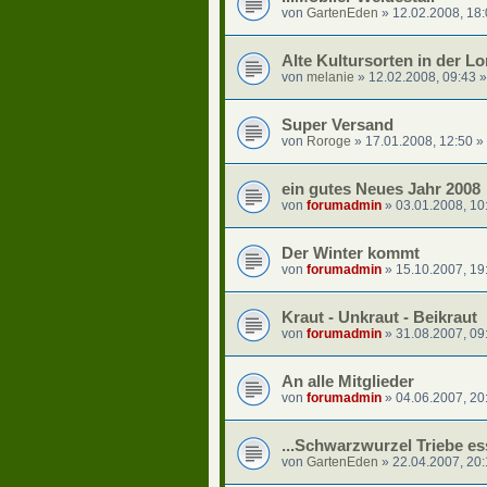
von
GartenEden
»
12.02.2008, 18
Alte Kultursorten in der 
von
melanie
»
12.02.2008, 09:43
»
Super Versand
von
Roroge
»
17.01.2008, 12:50
» 
ein gutes Neues Jahr 2008
von
forumadmin
»
03.01.2008, 10
Der Winter kommt
von
forumadmin
»
15.10.2007, 19
Kraut - Unkraut - Beikraut
von
forumadmin
»
31.08.2007, 09
An alle Mitglieder
von
forumadmin
»
04.06.2007, 20
...Schwarzwurzel Triebe e
von
GartenEden
»
22.04.2007, 20