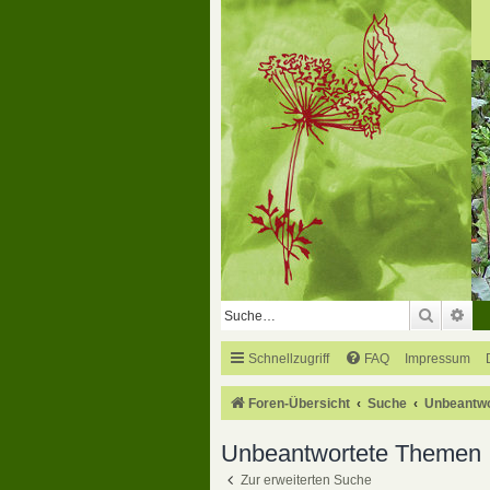
Suche
Erw
Schnellzugriff
FAQ
Impressum
Foren-Übersicht
Suche
Unbeantw
Unbeantwortete Themen
Zur erweiterten Suche