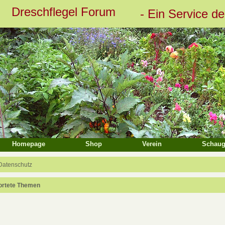
Dreschflegel Forum
- Ein Service d
eiterte Suche
Homepage
Shop
Verein
Schaug
Datenschutz
ortete Themen