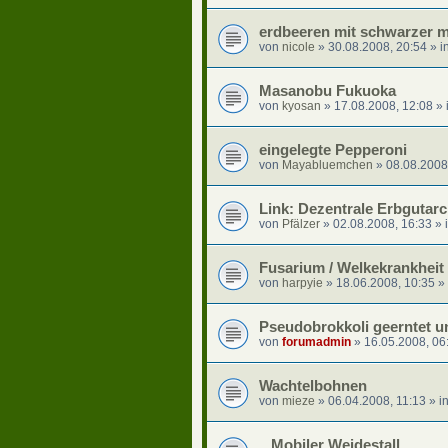
erdbeeren mit schwarzer m
von
nicole
»
30.08.2008, 20:54
» i
Masanobu Fukuoka
von
kyosan
»
17.08.2008, 12:08
» 
eingelegte Pepperoni
von
Mayabluemchen
»
08.08.2008
Link: Dezentrale Erbgutarc
von
Pfälzer
»
02.08.2008, 16:33
» 
Fusarium / Welkekrankheit
von
harpyie
»
18.06.2008, 10:35
» 
Pseudobrokkoli geerntet un
von
forumadmin
»
16.05.2008, 06
Wachtelbohnen
von
mieze
»
06.04.2008, 11:13
» i
...Mobiler Weidestall