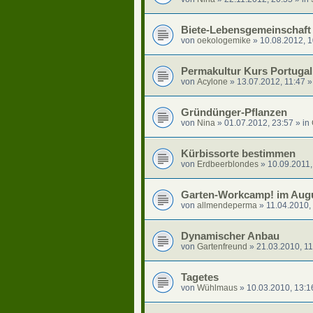
Biete-Lebensgemeinschaft
von
oekologemike
»
10.08.2012, 1
Permakultur Kurs Portugal
von
Acylone
»
13.07.2012, 11:47
»
Gründünger-Pflanzen
von
Nina
»
01.07.2012, 23:57
» in
Kürbissorte bestimmen
von
Erdbeerblondes
»
10.09.2011,
Garten-Workcamp! im Aug
von
allmendeperma
»
11.04.2010,
Dynamischer Anbau
von
Gartenfreund
»
21.03.2010, 11
Tagetes
von
Wühlmaus
»
10.03.2010, 13:1