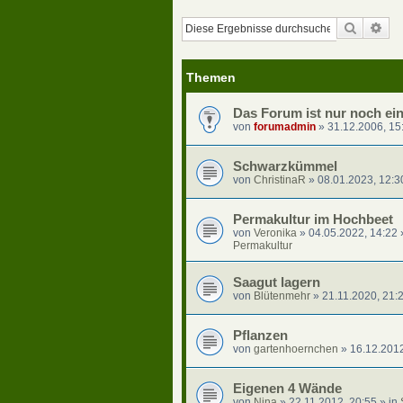
Suche
Erw
Themen
Das Forum ist nur noch ei
von
forumadmin
»
31.12.2006, 15
Schwarzkümmel
von
ChristinaR
»
08.01.2023, 12:3
Permakultur im Hochbeet
von
Veronika
»
04.05.2022, 14:22
Permakultur
Saagut lagern
von
Blütenmehr
»
21.11.2020, 21:
Pflanzen
von
gartenhoernchen
»
16.12.2012
Eigenen 4 Wände
von
Nina
»
22.11.2012, 20:55
» in