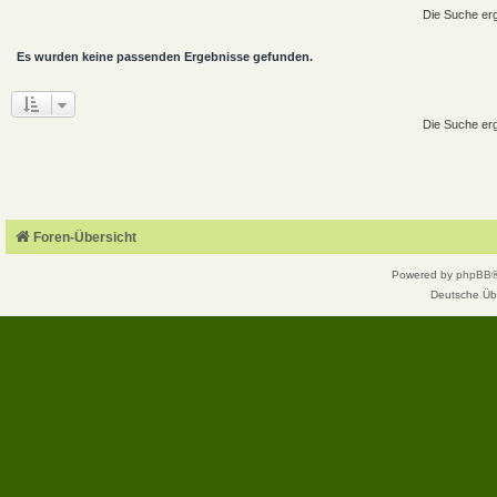
Die Suche erg
Es wurden keine passenden Ergebnisse gefunden.
Die Suche erg
Foren-Übersicht
Powered by
phpBB
Deutsche Üb