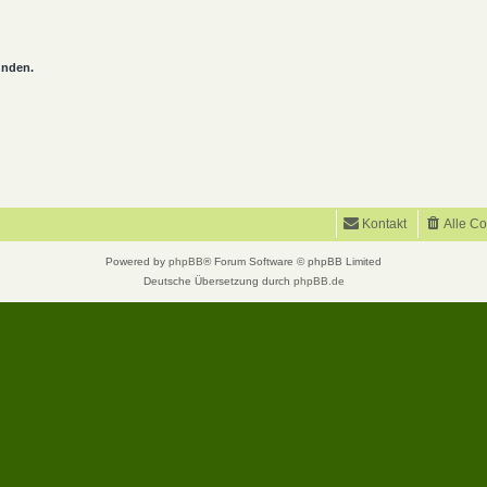
unden.
Kontakt
Alle C
Powered by
phpBB
® Forum Software © phpBB Limited
Deutsche Übersetzung durch
phpBB.de