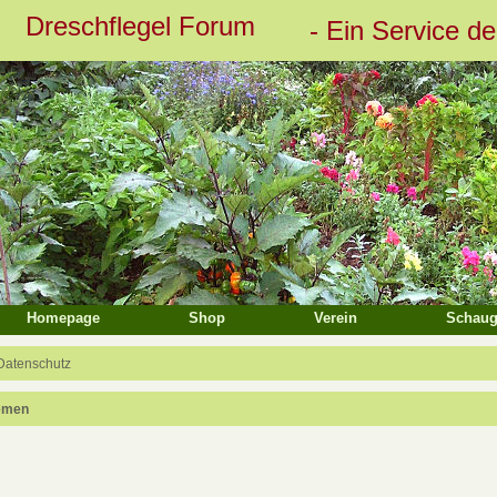
Dreschflegel Forum
- Ein Service d
eiterte Suche
Homepage
Shop
Verein
Schaug
Datenschutz
emen