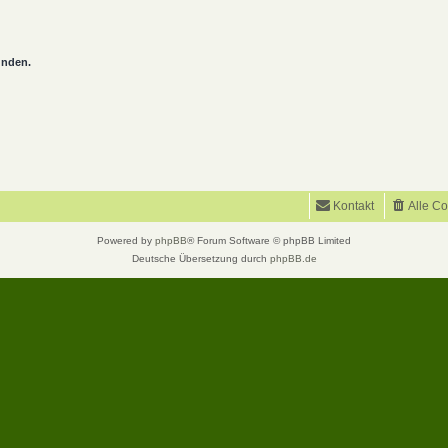
unden.
Kontakt
Alle C
Powered by
phpBB
® Forum Software © phpBB Limited
Deutsche Übersetzung durch
phpBB.de