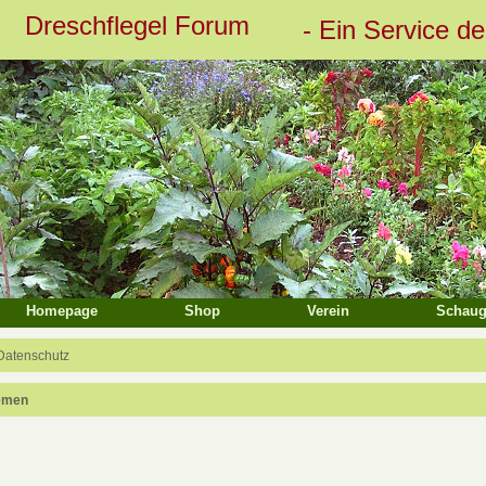
Dreschflegel Forum
- Ein Service d
eiterte Suche
Homepage
Shop
Verein
Schaug
Datenschutz
emen