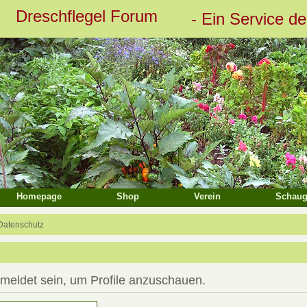
Dreschflegel Forum
- Ein Service d
eiterte Suche
Homepage
Shop
Verein
Schaug
Datenschutz
emeldet sein, um Profile anzuschauen.