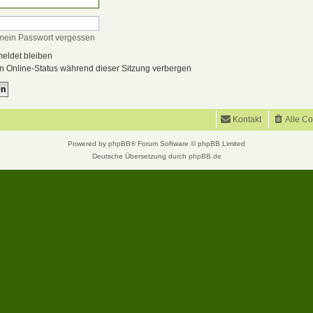
mein Passwort vergessen
ldet bleiben
 Online-Status während dieser Sitzung verbergen
Kontakt
Alle C
Powered by
phpBB
® Forum Software © phpBB Limited
Deutsche Übersetzung durch
phpBB.de