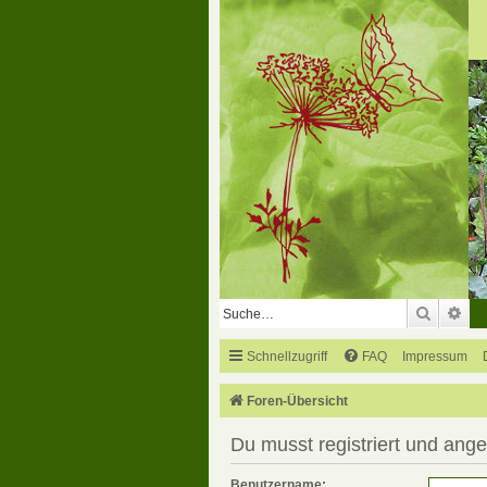
Suche
Erw
Schnellzugriff
FAQ
Impressum
Foren-Übersicht
Du musst registriert und ang
Benutzername: