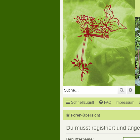
Suche
Erw
Schnellzugriff
FAQ
Impressum
Foren-Übersicht
Du musst registriert und ang
Benutzername: