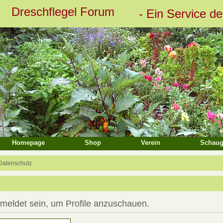
Dreschflegel Forum
- Ein Service d
eiterte Suche
Homepage
Shop
Verein
Schaug
Datenschutz
emeldet sein, um Profile anzuschauen.