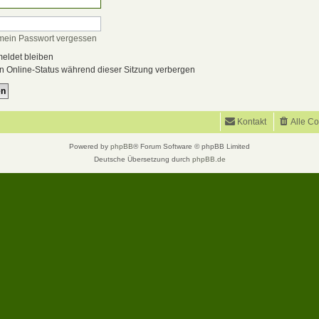
mein Passwort vergessen
ldet bleiben
 Online-Status während dieser Sitzung verbergen
Kontakt
Alle C
Powered by
phpBB
® Forum Software © phpBB Limited
Deutsche Übersetzung durch
phpBB.de