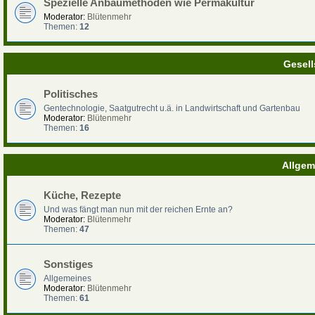
Spezielle Anbaumethoden wie Permakultur
Moderator:
Blütenmehr
Themen:
12
Gesell
Politisches
Gentechnologie, Saatgutrecht u.ä. in Landwirtschaft und Gartenbau
Moderator:
Blütenmehr
Themen:
16
Allgem
Küche, Rezepte
Und was fängt man nun mit der reichen Ernte an?
Moderator:
Blütenmehr
Themen:
47
Sonstiges
Allgemeines
Moderator:
Blütenmehr
Themen:
61