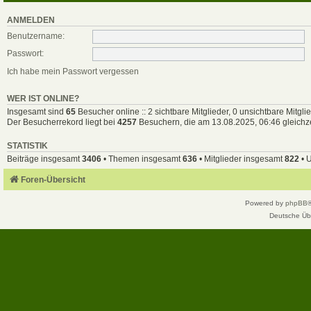
ANMELDEN
Benutzername:
Passwort:
Ich habe mein Passwort vergessen
WER IST ONLINE?
Insgesamt sind
65
Besucher online :: 2 sichtbare Mitglieder, 0 unsichtbare Mitgl
Der Besucherrekord liegt bei
4257
Besuchern, die am 13.08.2025, 06:46 gleichze
STATISTIK
Beiträge insgesamt
3406
• Themen insgesamt
636
• Mitglieder insgesamt
822
• 
Foren-Übersicht
Powered by
phpBB
Deutsche Üb