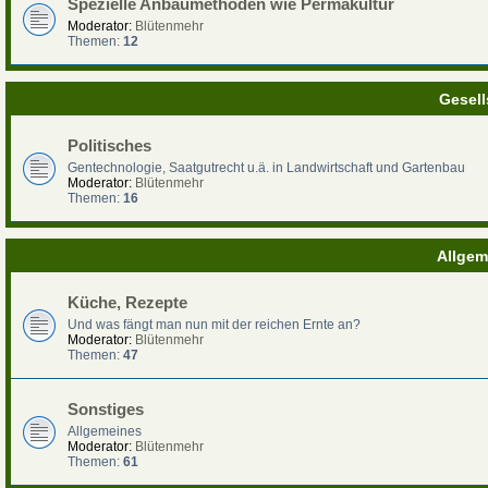
Spezielle Anbaumethoden wie Permakultur
Moderator:
Blütenmehr
Themen:
12
Gesell
Politisches
Gentechnologie, Saatgutrecht u.ä. in Landwirtschaft und Gartenbau
Moderator:
Blütenmehr
Themen:
16
Allgem
Küche, Rezepte
Und was fängt man nun mit der reichen Ernte an?
Moderator:
Blütenmehr
Themen:
47
Sonstiges
Allgemeines
Moderator:
Blütenmehr
Themen:
61