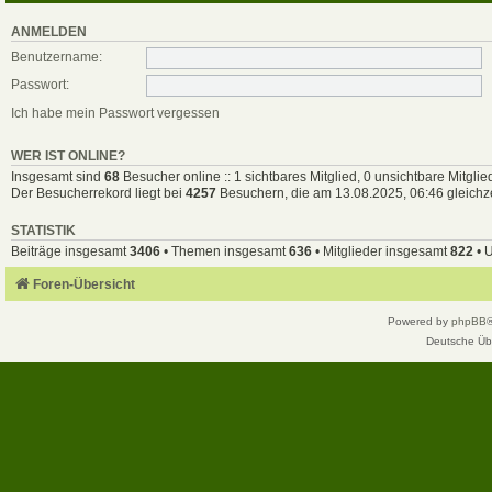
ANMELDEN
Benutzername:
Passwort:
Ich habe mein Passwort vergessen
WER IST ONLINE?
Insgesamt sind
68
Besucher online :: 1 sichtbares Mitglied, 0 unsichtbare Mitgli
Der Besucherrekord liegt bei
4257
Besuchern, die am 13.08.2025, 06:46 gleichze
STATISTIK
Beiträge insgesamt
3406
• Themen insgesamt
636
• Mitglieder insgesamt
822
• 
Foren-Übersicht
Powered by
phpBB
Deutsche Üb