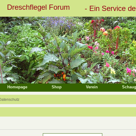
Dreschflegel Forum
- Ein Service d
eiterte Suche
Homepage
Shop
Verein
Schaug
Datenschutz