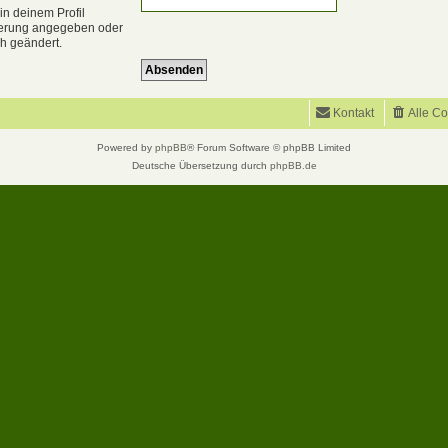
in deinem Profil
trierung angegeben oder
ch geändert.
Kontakt
Alle C
Powered by
phpBB
® Forum Software © phpBB Limited
Deutsche Übersetzung durch
phpBB.de