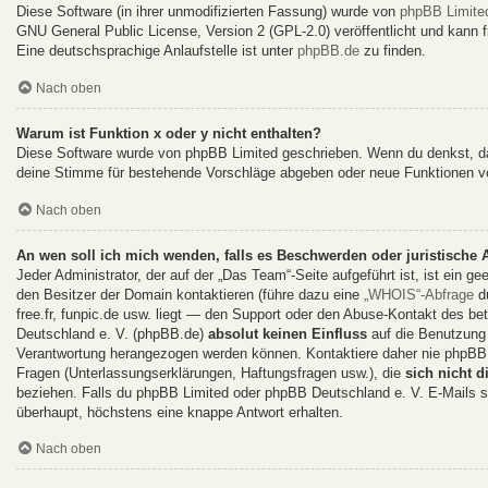
Diese Software (in ihrer unmodifizierten Fassung) wurde von
phpBB Limite
GNU General Public License, Version 2 (GPL-2.0) veröffentlicht und kann fr
Eine deutschsprachige Anlaufstelle ist unter
phpBB.de
zu finden.
Nach oben
Warum ist Funktion x oder y nicht enthalten?
Diese Software wurde von phpBB Limited geschrieben. Wenn du denkst, da
deine Stimme für bestehende Vorschläge abgeben oder neue Funktionen v
Nach oben
An wen soll ich mich wenden, falls es Beschwerden oder juristische
Jeder Administrator, der auf der „Das Team“-Seite aufgeführt ist, ist ein g
den Besitzer der Domain kontaktieren (führe dazu eine
„WHOIS“-Abfrage
du
free.fr, funpic.de usw. liegt — den Support oder den Abuse-Kontakt des 
Deutschland e. V. (phpBB.de)
absolut keinen Einfluss
auf die Benutzung 
Verantwortung herangezogen werden können. Kontaktiere daher nie phpBB 
Fragen (Unterlassungserklärungen, Haftungsfragen usw.), die
sich nicht d
beziehen. Falls du phpBB Limited oder phpBB Deutschland e. V. E-Mails sc
überhaupt, höchstens eine knappe Antwort erhalten.
Nach oben