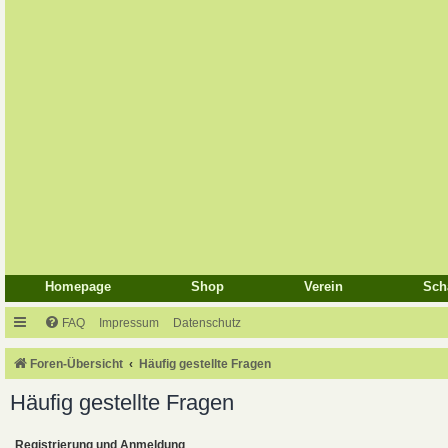
Homepage
Shop
Verein
Sch
FAQ
Impressum
Datenschutz
Foren-Übersicht
Häufig gestellte Fragen
Häufig gestellte Fragen
Registrierung und Anmeldung