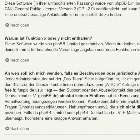
Diese Software (in ihrer unmodifizierten Fassung) wurde von
phpBB Limite
GNU General Public License, Version 2 (GPL-2.0) veröffentlicht und kann fr
Eine deutschsprachige Anlaufstelle ist unter
phpBB.de
zu finden.
Nach oben
Warum ist Funktion x oder y nicht enthalten?
Diese Software wurde von phpBB Limited geschrieben. Wenn du denkst, da
deine Stimme für bestehende Vorschläge abgeben oder neue Funktionen v
Nach oben
An wen soll ich mich wenden, falls es Beschwerden oder juristische
Jeder Administrator, der auf der „Das Team“-Seite aufgeführt ist, ist ein g
den Besitzer der Domain kontaktieren (führe dazu eine
„WHOIS“-Abfrage
du
free.fr, funpic.de usw. liegt — den Support oder den Abuse-Kontakt des 
Deutschland e. V. (phpBB.de)
absolut keinen Einfluss
auf die Benutzung 
Verantwortung herangezogen werden können. Kontaktiere daher nie phpBB 
Fragen (Unterlassungserklärungen, Haftungsfragen usw.), die
sich nicht d
beziehen. Falls du phpBB Limited oder phpBB Deutschland e. V. E-Mails sc
überhaupt, höchstens eine knappe Antwort erhalten.
Nach oben