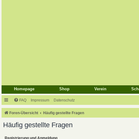
Homepage
Shop
Verein
Sch
FAQ
Impressum
Datenschutz
Foren-Übersicht
Häufig gestellte Fragen
Häufig gestellte Fragen
Registrierung und Anmeldung