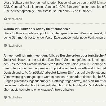
Diese Software (in ihrer unmodifizierten Fassung) wurde von
phpBB Limite
GNU General Public License, Version 2 (GPL-2.0) veröffentlicht und kann fr
Eine deutschsprachige Anlaufstelle ist unter
phpBB.de
zu finden.
Nach oben
Warum ist Funktion x oder y nicht enthalten?
Diese Software wurde von phpBB Limited geschrieben. Wenn du denkst, da
deine Stimme für bestehende Vorschläge abgeben oder neue Funktionen v
Nach oben
An wen soll ich mich wenden, falls es Beschwerden oder juristische
Jeder Administrator, der auf der „Das Team“-Seite aufgeführt ist, ist ein g
den Besitzer der Domain kontaktieren (führe dazu eine
„WHOIS“-Abfrage
du
free.fr, funpic.de usw. liegt — den Support oder den Abuse-Kontakt des 
Deutschland e. V. (phpBB.de)
absolut keinen Einfluss
auf die Benutzung 
Verantwortung herangezogen werden können. Kontaktiere daher nie phpBB 
Fragen (Unterlassungserklärungen, Haftungsfragen usw.), die
sich nicht d
beziehen. Falls du phpBB Limited oder phpBB Deutschland e. V. E-Mails sc
überhaupt, höchstens eine knappe Antwort erhalten.
Nach oben