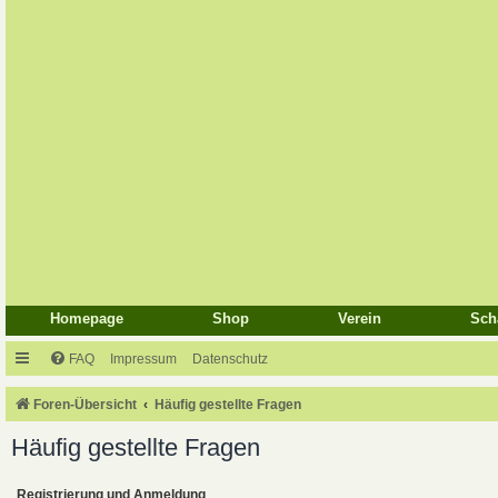
Homepage
Shop
Verein
Sch
FAQ
Impressum
Datenschutz
Foren-Übersicht
Häufig gestellte Fragen
Häufig gestellte Fragen
Registrierung und Anmeldung