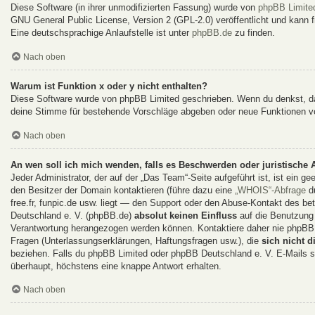
Diese Software (in ihrer unmodifizierten Fassung) wurde von
phpBB Limite
GNU General Public License, Version 2 (GPL-2.0) veröffentlicht und kann fr
Eine deutschsprachige Anlaufstelle ist unter
phpBB.de
zu finden.
Nach oben
Warum ist Funktion x oder y nicht enthalten?
Diese Software wurde von phpBB Limited geschrieben. Wenn du denkst, da
deine Stimme für bestehende Vorschläge abgeben oder neue Funktionen v
Nach oben
An wen soll ich mich wenden, falls es Beschwerden oder juristische
Jeder Administrator, der auf der „Das Team“-Seite aufgeführt ist, ist ein g
den Besitzer der Domain kontaktieren (führe dazu eine
„WHOIS“-Abfrage
du
free.fr, funpic.de usw. liegt — den Support oder den Abuse-Kontakt des 
Deutschland e. V. (phpBB.de)
absolut keinen Einfluss
auf die Benutzung 
Verantwortung herangezogen werden können. Kontaktiere daher nie phpBB 
Fragen (Unterlassungserklärungen, Haftungsfragen usw.), die
sich nicht d
beziehen. Falls du phpBB Limited oder phpBB Deutschland e. V. E-Mails sc
überhaupt, höchstens eine knappe Antwort erhalten.
Nach oben