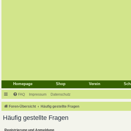
Homepage
Shop
Verein
Sch
FAQ
Impressum
Datenschutz
Foren-Übersicht
Häufig gestellte Fragen
Häufig gestellte Fragen
Registrierung und Anmeldung