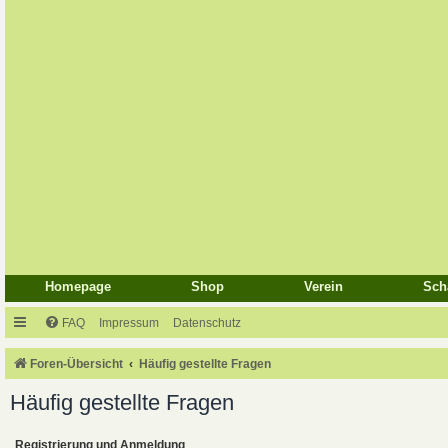
Homepage
Shop
Verein
Sch
FAQ
Impressum
Datenschutz
Foren-Übersicht
Häufig gestellte Fragen
Häufig gestellte Fragen
Registrierung und Anmeldung