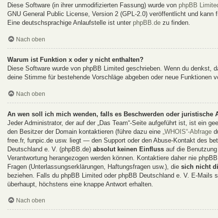
Diese Software (in ihrer unmodifizierten Fassung) wurde von
phpBB Limite
GNU General Public License, Version 2 (GPL-2.0) veröffentlicht und kann fr
Eine deutschsprachige Anlaufstelle ist unter
phpBB.de
zu finden.
Nach oben
Warum ist Funktion x oder y nicht enthalten?
Diese Software wurde von phpBB Limited geschrieben. Wenn du denkst, da
deine Stimme für bestehende Vorschläge abgeben oder neue Funktionen v
Nach oben
An wen soll ich mich wenden, falls es Beschwerden oder juristische
Jeder Administrator, der auf der „Das Team“-Seite aufgeführt ist, ist ein g
den Besitzer der Domain kontaktieren (führe dazu eine
„WHOIS“-Abfrage
du
free.fr, funpic.de usw. liegt — den Support oder den Abuse-Kontakt des 
Deutschland e. V. (phpBB.de)
absolut keinen Einfluss
auf die Benutzung 
Verantwortung herangezogen werden können. Kontaktiere daher nie phpBB 
Fragen (Unterlassungserklärungen, Haftungsfragen usw.), die
sich nicht d
beziehen. Falls du phpBB Limited oder phpBB Deutschland e. V. E-Mails sc
überhaupt, höchstens eine knappe Antwort erhalten.
Nach oben